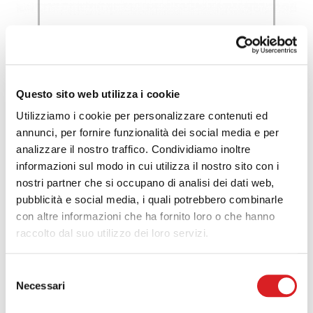
SCOPRI DI PIÙ
Questo sito web utilizza i cookie
Utilizziamo i cookie per personalizzare contenuti ed
annunci, per fornire funzionalità dei social media e per
Sacchi Boxe e Accessori Boxe
analizzare il nostro traffico. Condividiamo inoltre
informazioni sul modo in cui utilizza il nostro sito con i
SACCO DA BOXE 20 KG
nostri partner che si occupano di analisi dei dati web,
pubblicità e social media, i quali potrebbero combinarle
con altre informazioni che ha fornito loro o che hanno
raccolto dal suo utilizzo dei loro servizi.
Selezione
Necessari
del
consenso